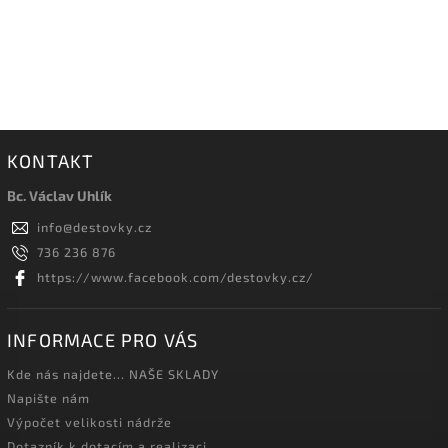
KONTAKT
Bc. Václav Uhlík
info
@
destovky.cz
736 236 876
https://www.facebook.com/destovky.cz/
INFORMACE PRO VÁS
Kde nás najdete... NAŠE SKLADY
Napište nám
Výpočet velikosti nádrže
Dotazník k dotacím a realizaci