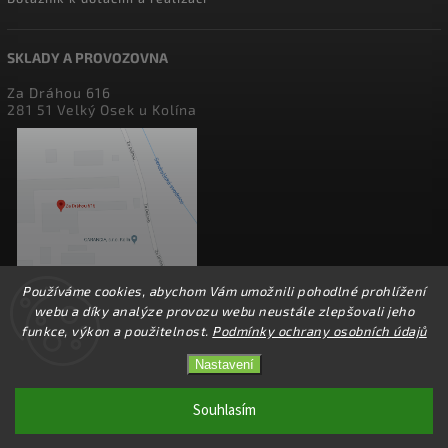
SKLADY A PROVOZOVNA
Za Dráhou 616
281 51 Velký Osek u Kolína
Používáme cookies, abychom Vám umožnili pohodlné prohlížení
webu a díky analýze provozu webu neustále zlepšovali jeho
funkce, výkon a použitelnost.
Podmínky ochrany osobních údajů
Nastavení
Copyright 2026
perfect factory
. Všechna práva vyhrazena.
Upravit nastavení cookies
Souhlasím
Vytvořil
Shoptet
| Design
Shoptak.cz.