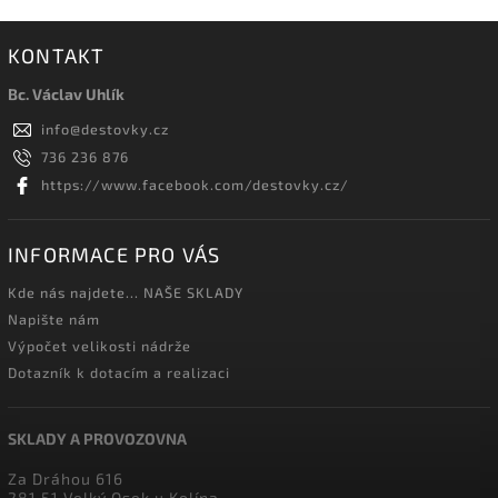
KONTAKT
Bc. Václav Uhlík
info
@
destovky.cz
736 236 876
https://www.facebook.com/destovky.cz/
INFORMACE PRO VÁS
Kde nás najdete... NAŠE SKLADY
Napište nám
Výpočet velikosti nádrže
Dotazník k dotacím a realizaci
SKLADY A PROVOZOVNA
Za Dráhou 616
281 51 Velký Osek u Kolína