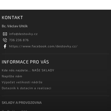
KONTAKT
Bc. Václav Uhlík
info
@
destovky.cz
736 236 876
https://www.facebook.com/destovky.cz/
INFORMACE PRO VÁS
Kde nás najdete... NAŠE SKLADY
Napište nám
Výpočet velikosti nádrže
Dotazník k dotacím a realizaci
SKLADY A PROVOZOVNA