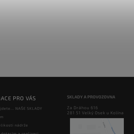
SKLADY A PROVOZOVNA
ACE PRO VÁS
Za Dráhou 616
jdete... NAŠE SKLADY
281 51 Velký Osek u Kolína
ám
likosti nádrže
 dotacím a realizaci