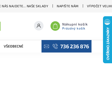
 NÁS NAJDETE... NAŠE SKLADY
NAPIŠTE NÁM
VÝPOČET VELIK
Nákupní košík
Prázdný košík
736 236 876
VŠEOBECNÉ OBCHODNÍ PODMÍNKY
PODMÍNKY OCHRANY OSO