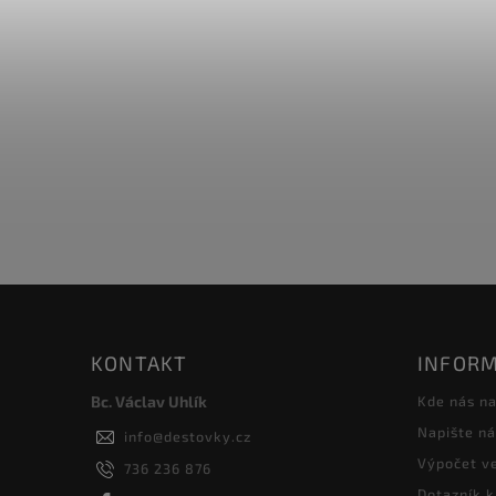
KONTAKT
INFORM
Bc. Václav Uhlík
Kde nás na
Napište n
info
@
destovky.cz
Výpočet ve
736 236 876
Dotazník k