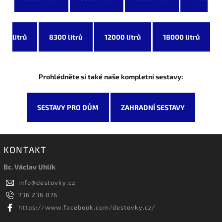
litrů
8300 litrů
12000 litrů
18000 litrů
Prohlédněte si také naše kompletní sestavy:
SESTAVY PRO DŮM
ZAHRADNÍ SESTAVY
KONTAKT
Bc. Václav Uhlík
info
@
destovky.cz
736 236 876
https://www.facebook.com/destovky.cz/