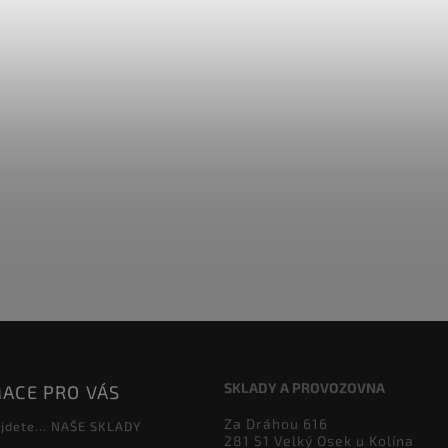
SKLADY A PROVOZOVNA
ACE PRO VÁS
Za Dráhou 616
jdete... NAŠE SKLADY
281 51 Velký Osek u Kolína