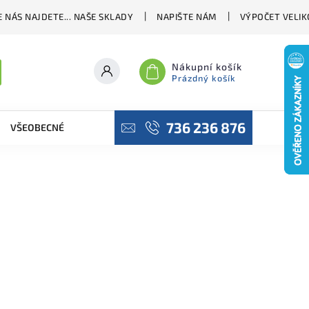
 NÁS NAJDETE... NAŠE SKLADY
NAPIŠTE NÁM
VÝPOČET VELIK
Nákupní košík
Prázdný košík
736 236 876
VŠEOBECNÉ OBCHODNÍ PODMÍNKY
PODMÍNKY OCHRANY OSO