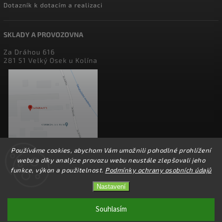
Dotazník k dotacím a realizaci
SKLADY A PROVOZOVNA
Za Dráhou 616
281 51 Velký Osek u Kolína
Používáme cookies, abychom Vám umožnili pohodlné prohlížení
webu a díky analýze provozu webu neustále zlepšovali jeho
funkce, výkon a použitelnost.
Podmínky ochrany osobních údajů
Nastavení
Copyright 2026
perfect factory
. Všechna práva vyhrazena.
Upravit nastavení cookies
Souhlasím
Vytvořil
Shoptet
| Design
Shoptak.cz.