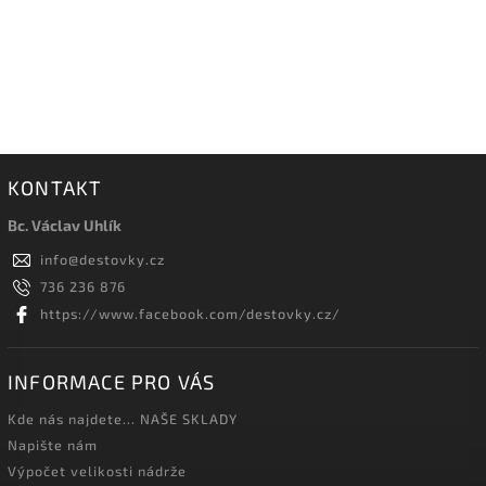
KONTAKT
Bc. Václav Uhlík
info
@
destovky.cz
736 236 876
https://www.facebook.com/destovky.cz/
INFORMACE PRO VÁS
Kde nás najdete... NAŠE SKLADY
Napište nám
Výpočet velikosti nádrže