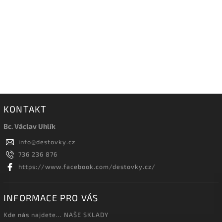
KONTAKT
Bc. Václav Uhlík
info
@
destovky.cz
736 236 876
https://www.facebook.com/destovky.cz/
INFORMACE PRO VÁS
Kde nás najdete... NAŠE SKLADY