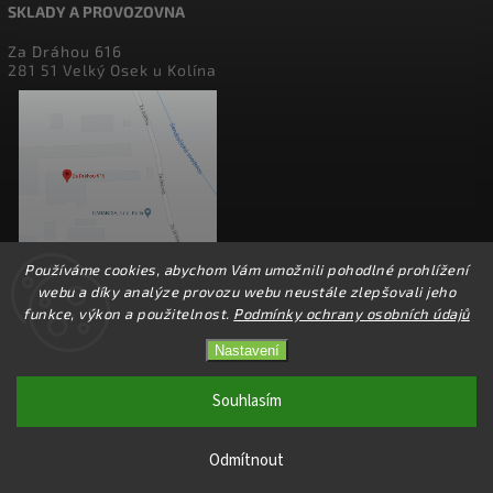
SKLADY A PROVOZOVNA
Za Dráhou 616
281 51 Velký Osek u Kolína
Používáme cookies, abychom Vám umožnili pohodlné prohlížení
webu a díky analýze provozu webu neustále zlepšovali jeho
funkce, výkon a použitelnost.
Podmínky ochrany osobních údajů
Nastavení
Copyright 2026
perfect factory
. Všechna práva vyhrazena.
Upravit nastavení cookies
Souhlasím
Vytvořil
Shoptet
| Design
Shoptak.cz.
Odmítnout