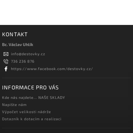
KONTAKT
Bc. Václav Uhlík
info
@
destovky.cz
736 236 876
https://www.facebook.com/destovky.cz/
INFORMACE PRO VÁS
Kde nás najdete... NAŠE SKLADY
Napište nám
Výpočet velikosti nádrže
Dotazník k dotacím a realizaci