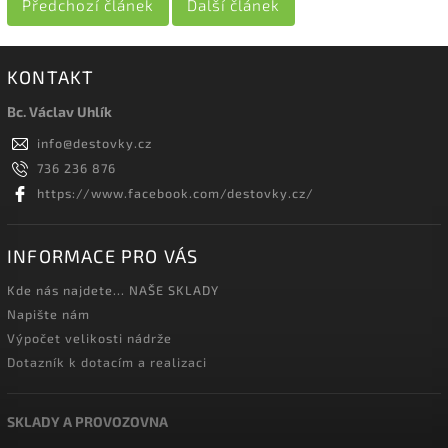
Předchozí článek
Další článek
KONTAKT
Bc. Václav Uhlík
info
@
destovky.cz
736 236 876
https://www.facebook.com/destovky.cz/
INFORMACE PRO VÁS
Kde nás najdete... NAŠE SKLADY
Napište nám
Výpočet velikosti nádrže
Dotazník k dotacím a realizaci
SKLADY A PROVOZOVNA