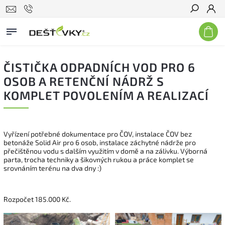
Hledat
ČISTIČKA ODPADNÍCH VOD PRO 6
OSOB A RETENČNÍ NÁDRŽ S
KOMPLET POVOLENÍM A REALIZACÍ
Vyřízení potřebné dokumentace pro ČOV, instalace ČOV bez
betonáže Solid Air pro 6 osob, instalace záchytné nádrže pro
přečištěnou vodu s dalším využitím v domě a na zálivku. Výborná
parta, trocha techniky a šikovných rukou a práce komplet se
srovnáním terénu na dva dny :)
Rozpočet 185.000 Kč.