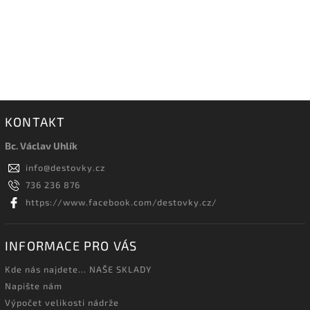
KONTAKT
Bc. Václav Uhlík
info
@
destovky.cz
736 236 876
https://www.facebook.com/destovky.cz/
INFORMACE PRO VÁS
Kde nás najdete... NAŠE SKLADY
Napište nám
Výpočet velikosti nádrže