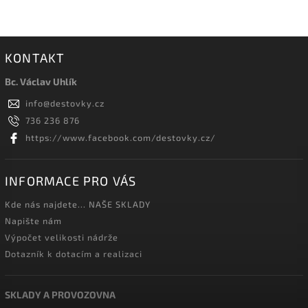
KONTAKT
Bc. Václav Uhlík
info
@
destovky.cz
736 236 876
https://www.facebook.com/destovky.cz/
INFORMACE PRO VÁS
Kde nás najdete... NAŠE SKLADY
Napište nám
Výpočet velikosti nádrže
Dotazník k dotacím a realizaci
SKLADY A PROVOZOVNA