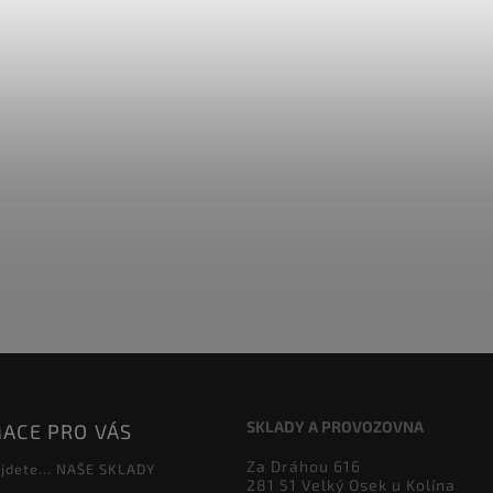
SKLADY A PROVOZOVNA
ACE PRO VÁS
Za Dráhou 616
jdete... NAŠE SKLADY
281 51 Velký Osek u Kolína