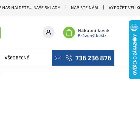
 NÁS NAJDETE... NAŠE SKLADY
NAPIŠTE NÁM
VÝPOČET VELIK
Nákupní košík
Prázdný košík
736 236 876
VŠEOBECNÉ OBCHODNÍ PODMÍNKY
PODMÍNKY OCHRANY OSO
y