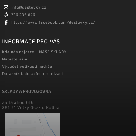
info
@
destovky.cz
736 236 876
https://www.facebook.com/destovky.cz/
INFORMACE PRO VÁS
Kde nás najdete... NAŠE SKLADY
Napište nám
Výpočet velikosti nádrže
Dotazník k dotacím a realizaci
SKLADY A PROVOZOVNA
Za Dráhou 616
281 51 Velký Osek u Kolína