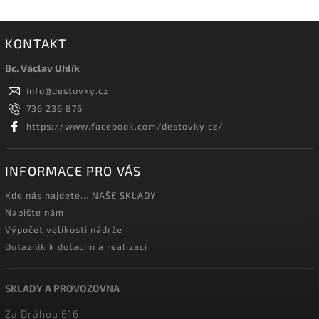
KONTAKT
Bc. Václav Uhlík
info
@
destovky.cz
736 236 876
https://www.facebook.com/destovky.cz/
INFORMACE PRO VÁS
Kde nás najdete... NAŠE SKLADY
Napište nám
Výpočet velikosti nádrže
Dotazník k dotacím a realizaci
SKLADY A PROVOZOVNA
Za Dráhou 616