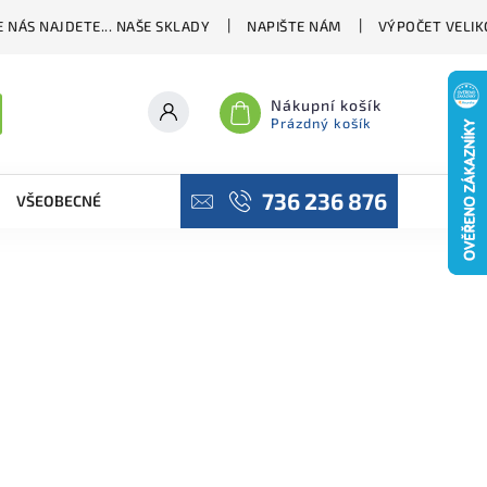
 NÁS NAJDETE... NAŠE SKLADY
NAPIŠTE NÁM
VÝPOČET VELIK
Nákupní košík
Prázdný košík
736 236 876
VŠEOBECNÉ OBCHODNÍ PODMÍNKY
PODMÍNKY OCHRANY OSO