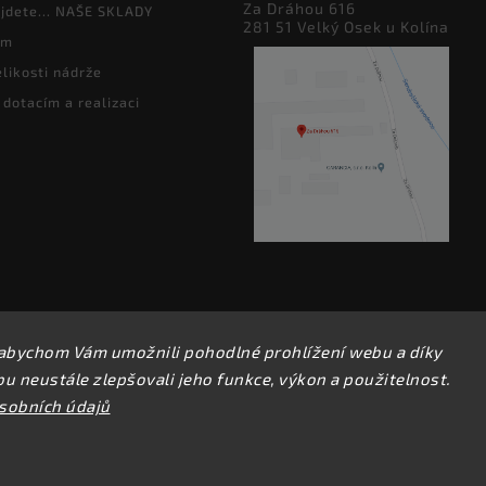
Za Dráhou 616
jdete... NAŠE SKLADY
281 51 Velký Osek u Kolína
ám
likosti nádrže
 dotacím a realizaci
abychom Vám umožnili pohodlné prohlížení webu a díky
Copyright 2026
perfect factory
. Všechna práva vyhrazena.
 neustále zlepšovali jeho funkce, výkon a použitelnost.
Upravit nastavení cookies
sobních údajů
Vytvořil
Shoptet
| Design
Shoptak.cz.