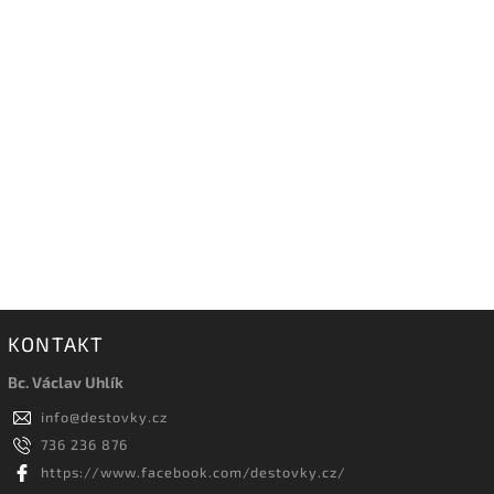
KONTAKT
Bc. Václav Uhlík
info
@
destovky.cz
736 236 876
https://www.facebook.com/destovky.cz/