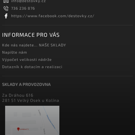
info
@
destovky.cz
736 236 876
https://www.facebook.com/destovky.cz/
INFORMACE PRO VÁS
Kde nás najdete... NAŠE SKLADY
Napište nám
Výpočet velikosti nádrže
Dotazník k dotacím a realizaci
SKLADY A PROVOZOVNA
Za Dráhou 616
281 51 Velký Osek u Kolína