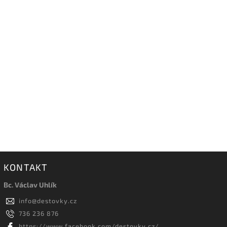
KONTAKT
Bc. Václav Uhlík
info
@
destovky.cz
736 236 876
https://www.facebook.com/destovky.cz/