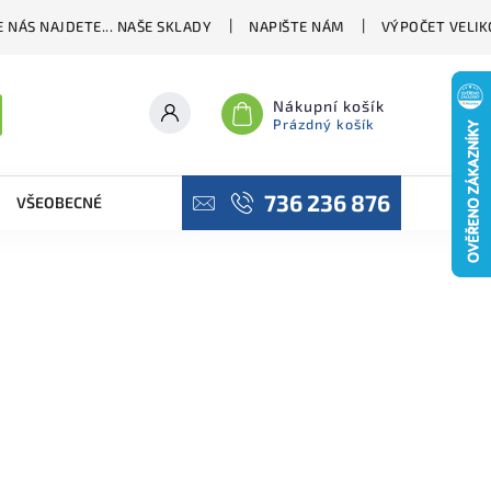
 NÁS NAJDETE... NAŠE SKLADY
NAPIŠTE NÁM
VÝPOČET VELIK
Nákupní košík
Prázdný košík
736 236 876
VŠEOBECNÉ OBCHODNÍ PODMÍNKY
PODMÍNKY OCHRANY OSO