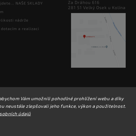
Za Dráhou 616
jdete... NAŠE SKLADY
281 51 Velký Osek u Kolína
ám
likosti nádrže
 dotacím a realizaci
abychom Vám umožnili pohodlné prohlížení webu a díky
Copyright 2026
perfect factory
. Všechna práva vyhrazena.
 neustále zlepšovali jeho funkce, výkon a použitelnost.
Upravit nastavení cookies
sobních údajů
Vytvořil
Shoptet
| Design
Shoptak.cz.