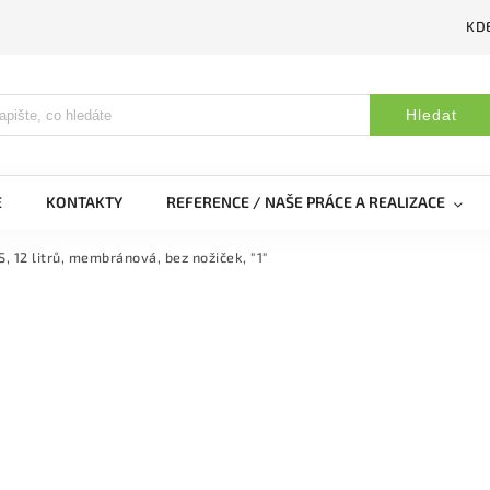
KDE
Hledat
E
KONTAKTY
REFERENCE / NAŠE PRÁCE A REALIZACE
, 12 litrů, membránová, bez nožiček, "1"