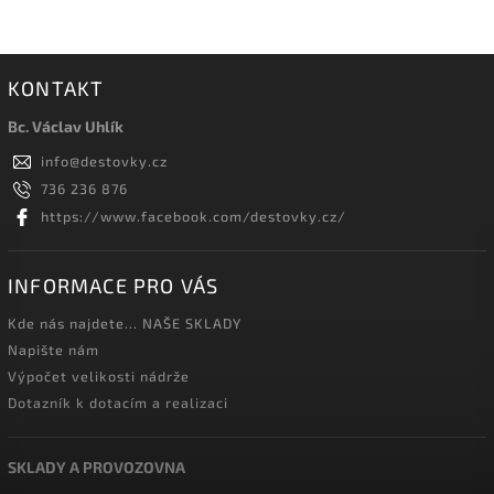
KONTAKT
Bc. Václav Uhlík
info
@
destovky.cz
736 236 876
https://www.facebook.com/destovky.cz/
INFORMACE PRO VÁS
Kde nás najdete... NAŠE SKLADY
Napište nám
Výpočet velikosti nádrže
Dotazník k dotacím a realizaci
SKLADY A PROVOZOVNA