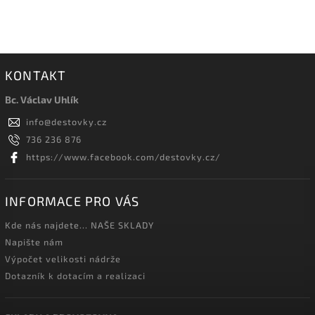
KONTAKT
Bc. Václav Uhlík
info
@
destovky.cz
736 236 876
https://www.facebook.com/destovky.cz/
INFORMACE PRO VÁS
Kde nás najdete... NAŠE SKLADY
Napište nám
Výpočet velikosti nádrže
Dotazník k dotacím a realizaci