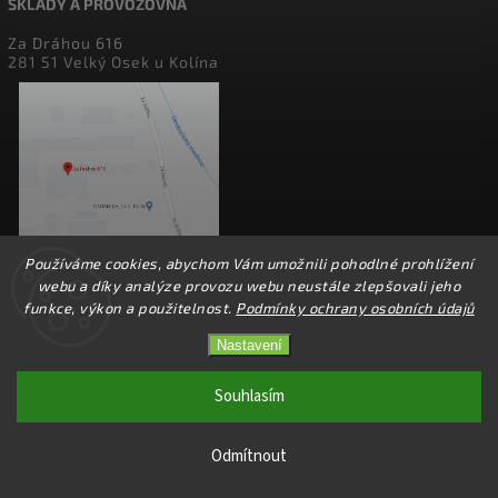
SKLADY A PROVOZOVNA
Za Dráhou 616
281 51 Velký Osek u Kolína
Používáme cookies, abychom Vám umožnili pohodlné prohlížení
webu a díky analýze provozu webu neustále zlepšovali jeho
funkce, výkon a použitelnost.
Podmínky ochrany osobních údajů
Nastavení
Copyright 2026
perfect factory
. Všechna práva vyhrazena.
Upravit nastavení cookies
Souhlasím
Vytvořil
Shoptet
| Design
Shoptak.cz.
Odmítnout