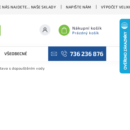
 NÁS NAJDETE... NAŠE SKLADY
NAPIŠTE NÁM
VÝPOČET VELIK
Nákupní košík
Prázdný košík
736 236 876
VŠEOBECNÉ OBCHODNÍ PODMÍNKY
PODMÍNKY OCHRANY OSO
stava s dopouštěním vody