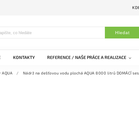
KDE
Hledat
E
KONTAKTY
REFERENCE / NAŠE PRÁCE A REALIZACE
y AQUA
/
Nádrž na dešťovou vodu plochá AQUA 8000 litrů DOMÁCÍ se