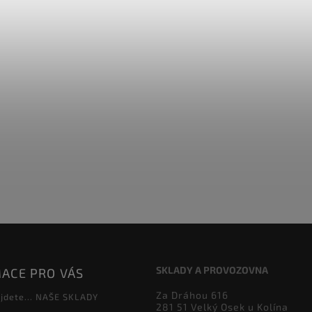
SKLADY A PROVOZOVNA
ACE PRO VÁS
Za Dráhou 616
jdete... NAŠE SKLADY
281 51 Velký Osek u Kolína