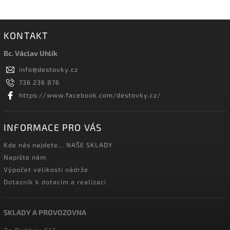
KONTAKT
Bc. Václav Uhlík
info
@
destovky.cz
736 236 876
https://www.facebook.com/destovky.cz/
INFORMACE PRO VÁS
Kde nás najdete... NAŠE SKLADY
Napište nám
Výpočet velikosti nádrže
Dotazník k dotacím a realizaci
SKLADY A PROVOZOVNA