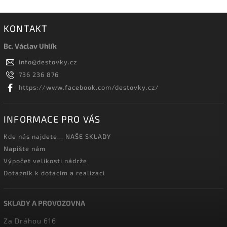
KONTAKT
Bc. Václav Uhlík
info
@
destovky.cz
736 236 876
https://www.facebook.com/destovky.cz/
INFORMACE PRO VÁS
Kde nás najdete... NAŠE SKLADY
Napište nám
Výpočet velikosti nádrže
Dotazník k dotacím a realizaci
SKLADY A PROVOZOVNA
Za Dráhou 616