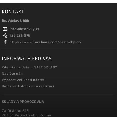
KONTAKT
Bc. Václav Uhlík
info
@
destovky.cz
736 236 876
https://www.facebook.com/destovky.cz/
INFORMACE PRO VÁS
Kde nás najdete... NAŠE SKLADY
Napište nám
Výpočet velikosti nádrže
Dotazník k dotacím a realizaci
SKLADY A PROVOZOVNA
Za Dráhou 616
281 51 Velký Osek u Kolína