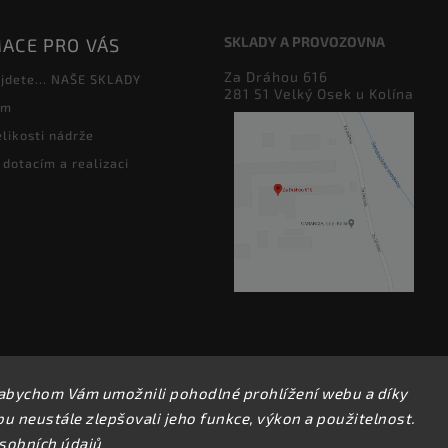
SKLADY A PROVOZOVNA
ACE PRO VÁS
Za Dráhou 616
jdete... NAŠE SKLADY
281 51 Velký Osek u Kolína
ám
likosti nádrže
 dotacím a realizaci
abychom Vám umožnili pohodlné prohlížení webu a díky
Copyright 2026
perfect factory
. Všechna práva vyhrazena.
 neustále zlepšovali jeho funkce, výkon a použitelnost.
Upravit nastavení cookies
sobních údajů