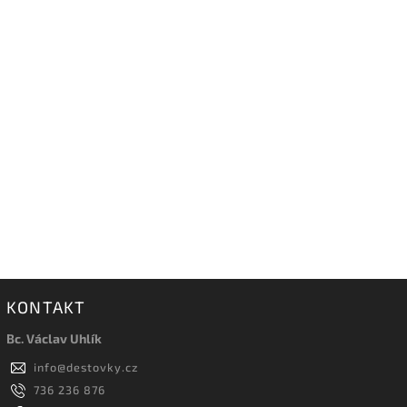
KONTAKT
Bc. Václav Uhlík
info
@
destovky.cz
736 236 876