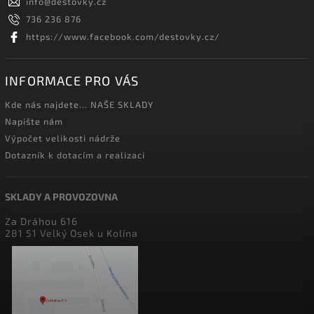
info
@
destovky.cz
736 236 876
https://www.facebook.com/destovky.cz/
INFORMACE PRO VÁS
Kde nás najdete... NAŠE SKLADY
Napište nám
Výpočet velikosti nádrže
Dotazník k dotacím a realizaci
SKLADY A PROVOZOVNA
Za Dráhou 616
281 51 Velký Osek u Kolína