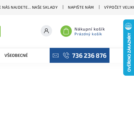
 NÁS NAJDETE... NAŠE SKLADY
NAPIŠTE NÁM
VÝPOČET VELIK
Nákupní košík
Prázdný košík
736 236 876
VŠEOBECNÉ OBCHODNÍ PODMÍNKY
PODMÍNKY OCHRANY OSO