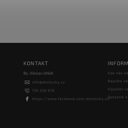
KONTAKT
INFORM
Bc. Václav Uhlík
Kde nás na
Napište n
info
@
destovky.cz
Výpočet ve
736 236 876
Dotazník k
https://www.facebook.com/destovky.cz/