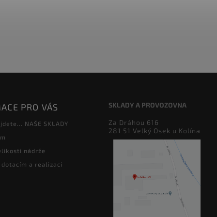
SKLADY A PROVOZOVNA
ACE PRO VÁS
Za Dráhou 616
jdete... NAŠE SKLADY
281 51 Velký Osek u Kolína
ám
likosti nádrže
 dotacím a realizaci