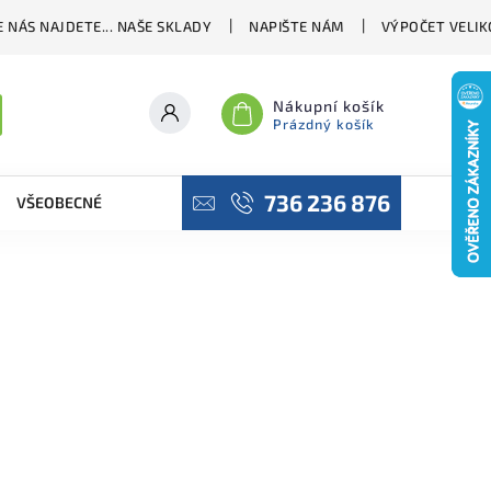
 NÁS NAJDETE... NAŠE SKLADY
NAPIŠTE NÁM
VÝPOČET VELIK
Nákupní košík
Prázdný košík
736 236 876
VŠEOBECNÉ OBCHODNÍ PODMÍNKY
PODMÍNKY OCHRANY OSO