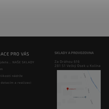
SKLADY A PROVOZOVNA
ACE PRO VÁS
Za Dráhou 616
jdete... NAŠE SKLADY
281 51 Velký Osek u Kolína
ám
likosti nádrže
 dotacím a realizaci