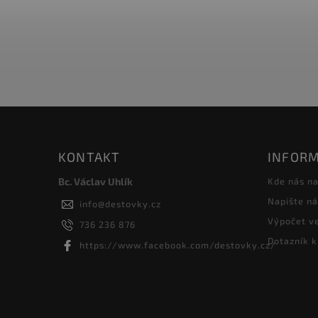
KONTAKT
INFORM
Bc. Václav Uhlík
Kde nás na
Napište n
info
@
destovky.cz
Výpočet ve
736 236 876
Dotazník k
https://www.facebook.com/destovky.cz/