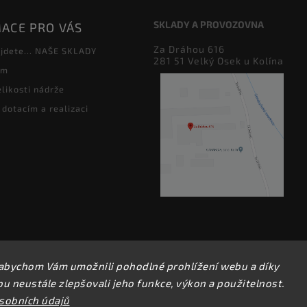
SKLADY A PROVOZOVNA
ACE PRO VÁS
Za Dráhou 616
jdete... NAŠE SKLADY
281 51 Velký Osek u Kolína
ám
likosti nádrže
 dotacím a realizaci
abychom Vám umožnili pohodlné prohlížení webu a díky
Copyright 2026
perfect factory
. Všechna práva vyhrazena.
 neustále zlepšovali jeho funkce, výkon a použitelnost.
Upravit nastavení cookies
sobních údajů
Vytvořil
Shoptet
| Design
Shoptak.cz.