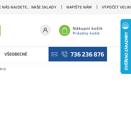
 NÁS NAJDETE... NAŠE SKLADY
NAPIŠTE NÁM
VÝPOČET VELIK
Nákupní košík
Prázdný košík
736 236 876
VŠEOBECNÉ OBCHODNÍ PODMÍNKY
PODMÍNKY OCHRANY OSO
itrů