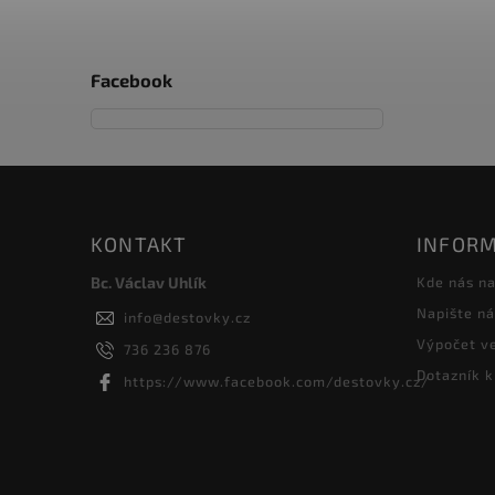
Facebook
KONTAKT
INFORM
Bc. Václav Uhlík
Kde nás na
Napište n
info
@
destovky.cz
Výpočet ve
736 236 876
Dotazník k
https://www.facebook.com/destovky.cz/