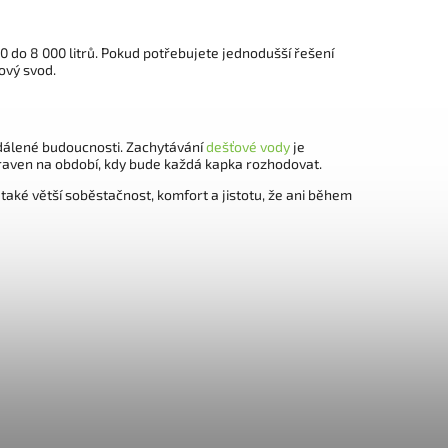
 do 8 000 litrů. Pokud potřebujete jednodušší řešení
ový svod.
zdálené budoucnosti. Zachytávání
dešťové vody
je
ipraven na období, kdy bude každá kapka rozhodovat.
také větší soběstačnost, komfort a jistotu, že ani během