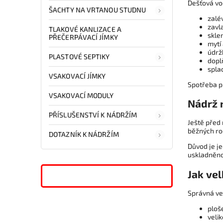
Dešťová vod
ŠACHTY NA VRTANOU STUDNU
zalé
zavl
TLAKOVÉ KANLIZACE A
skle
PŘEČERPÁVACÍ JÍMKY
mytí
údrž
PLASTOVÉ SEPTIKY
dopl
spla
VSAKOVACÍ JÍMKY
Spotřeba pi
VSAKOVACÍ MODULY
Nádrž 
PŘÍSLUŠENSTVÍ K NÁDRŽÍM
Ještě před
běžných ro
DOTAZNÍK K NÁDRŽÍM
Důvod je j
uskladněno
Jak vel
Správná vel
ploš
velik