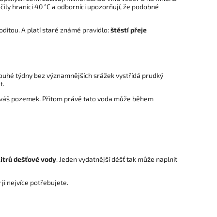
čily hranici 40 °C a odborníci upozorňují, že podobné
ditou. A platí staré známé pravidlo:
štěstí přeje
louhé týdny bez významnějších srážek vystřídá prudký
t.
 váš pozemek. Přitom právě tato voda může během
litrů dešťové vody
. Jeden vydatnější déšť tak může naplnit
ji nejvíce potřebujete.