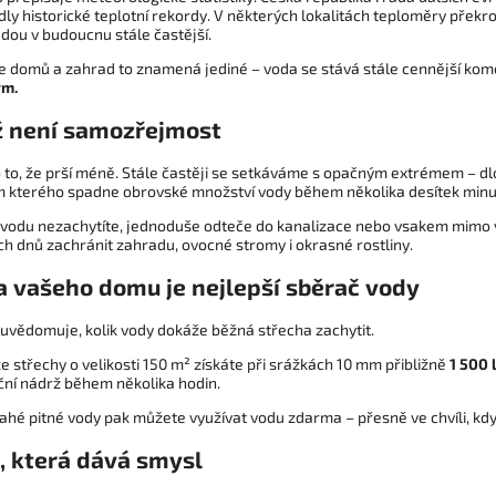
ly historické teplotní rekordy. V některých lokalitách teploměry překro
dou v budoucnu stále častější.
e domů a zahrad to znamená jediné – voda se stává stále cennější komo
ým.
ž není samozřejmost
o to, že prší méně. Stále častěji se setkáváme s opačným extrémem – d
em kterého spadne obrovské množství vody během několika desítek minu
 vodu nezachytíte, jednoduše odteče do kanalizace nebo vsakem mimo
ch dnů zachránit zahradu, ovocné stromy i okrasné rostliny.
a vašeho domu je nejlepší sběrač vody
 uvědomuje, kolik vody dokáže běžná střecha zachytit.
e střechy o velikosti 150 m² získáte při srážkách 10 mm přibližně
1 500 
ční nádrž během několika hodin.
hé pitné vody pak můžete využívat vodu zdarma – přesně ve chvíli, kdy 
, která dává smysl