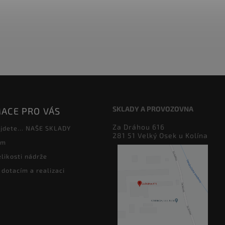
SKLADY A PROVOZOVNA
ACE PRO VÁS
Za Dráhou 616
jdete... NAŠE SKLADY
281 51 Velký Osek u Kolína
ám
likosti nádrže
 dotacím a realizaci