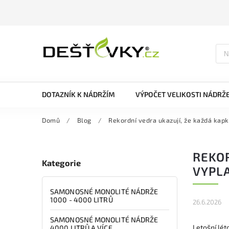
DOTAZNÍK K NÁDRŽÍM
VÝPOČET VELIKOSTI NÁDRŽ
Domů
/
Blog
/
Rekordní vedra ukazují, že každá kapk
REKOR
Kategorie
VYPLA
SAMONOSNÉ MONOLITÉ NÁDRŽE
1000 - 4000 LITRŮ
26.6.2026
SAMONOSNÉ MONOLITÉ NÁDRŽE
Letošní lét
4000 LITRŮ A VÍCE