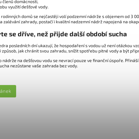
u členů domácnosti,
obu využití dešťové vody.
u rodinných domů se nejčastěji volí podzemní nádrže s objemem od 3 000
a zalévání zahrady, postačí i kvalitní nadzemní nádrž napojená na okap
te se dříve, než přijde další období sucha
edra posledních dní ukazují, že hospodaření s vodou už není otázkou v
způsob, jak chránit svou zahradu, snížit spotřebu pitné vody a být př
o nádrže na dešťovou vodu se nevrací pouze ve finanční úspoře. Přináší 
ucha nezůstane vaše zahrada bez vody.
lánek