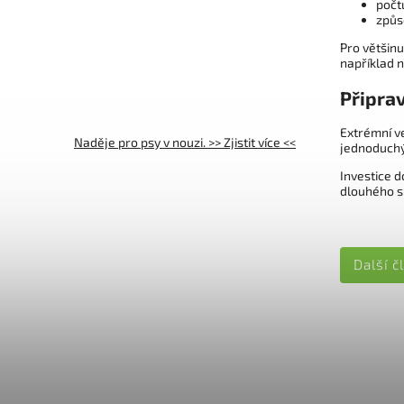
počt
způs
Pro většin
například n
Připrav
Extrémní v
Naděje pro psy v nouzi. >> Zjistit více <<
jednoduchý 
Investice d
dlouhého s
Další č