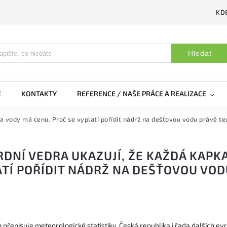
KDE
Hledat
E
KONTAKTY
REFERENCE / NAŠE PRÁCE A REALIZACE
a vody má cenu. Proč se vyplatí pořídit nádrž na dešťovou vodu právě te
DNÍ VEDRA UKAZUJÍ, ŽE KAŽDÁ KAPKA
TÍ POŘÍDIT NÁDRŽ NA DEŠŤOVOU VOD
o přepisuje meteorologické statistiky. Česká republika i řada dalších 