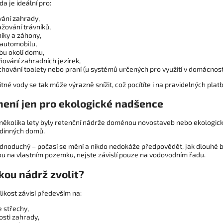
a je ideální pro:
vání zahrady,
ažování trávníků,
níky a záhony,
 automobilu,
bu okolí domu,
ňování zahradních jezírek,
chování toalety nebo praní (u systémů určených pro využití v domácnost
tné vody se tak může výrazně snížit, což pocítíte i na pravidelných pla
není jen pro ekologické nadšence
 několika lety byly retenční nádrže doménou novostaveb nebo ekologický
dinných domů.
ednoduchý – počasí se mění a nikdo nedokáže předpovědět, jak dlouhé 
u na vlastním pozemku, nejste závislí pouze na vodovodním řadu.
kou nádrž zvolit?
ikost závisí především na:
e střechy,
osti zahrady,