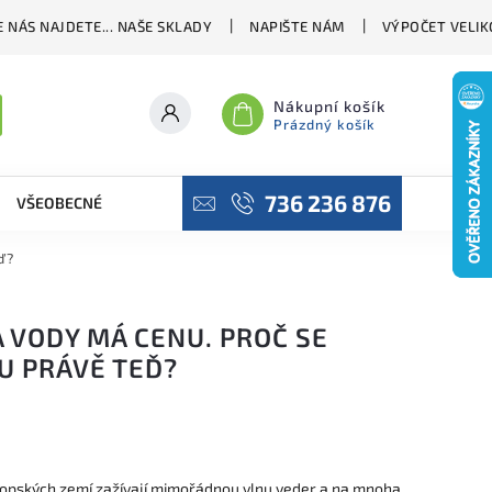
 NÁS NAJDETE... NAŠE SKLADY
NAPIŠTE NÁM
VÝPOČET VELIK
Nákupní košík
Prázdný košík
736 236 876
VŠEOBECNÉ OBCHODNÍ PODMÍNKY
PODMÍNKY OCHRANY OSO
ď?
 VODY MÁ CENU. PROČ SE
U PRÁVĚ TEĎ?
evropských zemí zažívají mimořádnou vlnu veder a na mnoha