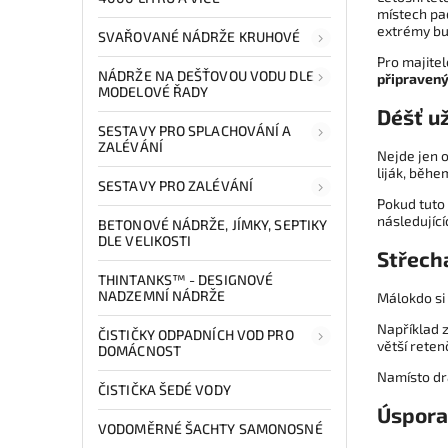
místech pad
extrémy bu
SVAŘOVANÉ NÁDRŽE KRUHOVÉ
Pro majitel
NÁDRŽE NA DEŠŤOVOU VODU DLE
připraven
MODELOVÉ ŘADY
Déšť u
SESTAVY PRO SPLACHOVÁNÍ A
ZALÉVÁNÍ
Nejde jen 
liják, běh
SESTAVY PRO ZALÉVÁNÍ
Pokud tuto
následující
BETONOVÉ NÁDRŽE, JÍMKY, SEPTIKY
DLE VELIKOSTI
Střech
THINTANKS™ - DESIGNOVÉ
NADZEMNÍ NÁDRŽE
Málokdo si
Například z
ČISTIČKY ODPADNÍCH VOD PRO
větší reten
DOMÁCNOST
Namísto dra
ČISTIČKA ŠEDÉ VODY
Úspora
VODOMĚRNÉ ŠACHTY SAMONOSNÉ