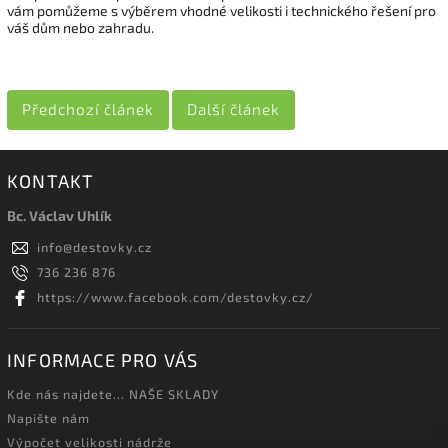
vám pomůžeme s výběrem vhodné velikosti i technického řešení pro
váš dům nebo zahradu.
Předchozí článek
Další článek
KONTAKT
Bc. Václav Uhlík
info
@
destovky.cz
736 236 876
https://www.facebook.com/destovky.cz/
INFORMACE PRO VÁS
Kde nás najdete... NAŠE SKLADY
Napište nám
Výpočet velikosti nádrže