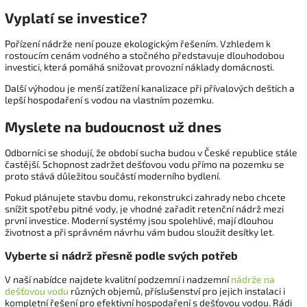
Vyplatí se investice?
Pořízení nádrže není pouze ekologickým řešením. Vzhledem k
rostoucím cenám vodného a stočného představuje dlouhodobou
investici, která pomáhá snižovat provozní náklady domácnosti.
Další výhodou je menší zatížení kanalizace při přívalových deštích a
lepší hospodaření s vodou na vlastním pozemku.
Myslete na budoucnost už dnes
Odborníci se shodují, že období sucha budou v České republice stále
častější. Schopnost zadržet dešťovou vodu přímo na pozemku se
proto stává důležitou součástí moderního bydlení.
Pokud plánujete stavbu domu, rekonstrukci zahrady nebo chcete
snížit spotřebu pitné vody, je vhodné zařadit retenční nádrž mezi
první investice. Moderní systémy jsou spolehlivé, mají dlouhou
životnost a při správném návrhu vám budou sloužit desítky let.
Vyberte si nádrž přesně podle svých potřeb
V naší nabídce najdete kvalitní podzemní i nadzemní
nádrže na
dešťovou vodu
různých objemů, příslušenství pro jejich instalaci i
kompletní řešení pro efektivní hospodaření s dešťovou vodou. Rádi