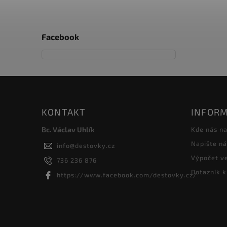
Facebook
KONTAKT
INFORM
Bc. Václav Uhlík
Kde nás na
Napište n
info
@
destovky.cz
Výpočet ve
736 236 876
Dotazník k
https://www.facebook.com/destovky.cz/