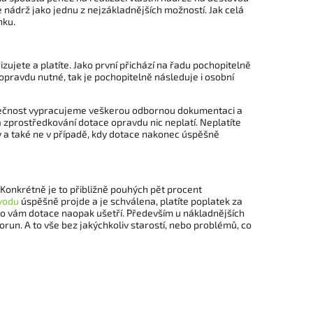
te nádrž jako jednu z nejzákladnějších možností. Jak celá
nku.
ujete a platíte. Jako první přichází na řadu pochopitelně
opravdu nutné, tak je pochopitelně následuje i osobní
olečnost vypracujeme veškerou odbornou dokumentaci a
 zprostředkování dotace opravdu nic neplatí. Neplatíte
 a také ne v případě, kdy dotace nakonec úspěšně
Konkrétně je to přibližně pouhých pět procent
vodu
úspěšně projde a je schválena, platíte poplatek za
co vám dotace naopak ušetří. Především u nákladnějších
orun. A to vše bez jakýchkoliv starostí, nebo problémů, co