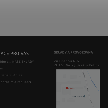
SKLADY A PROVOZOVNA
ACE PRO VÁS
Za Dráhou 616
jdete... NAŠE SKLADY
281 51 Velký Osek u Kolína
ám
likosti nádrže
 dotacím a realizaci