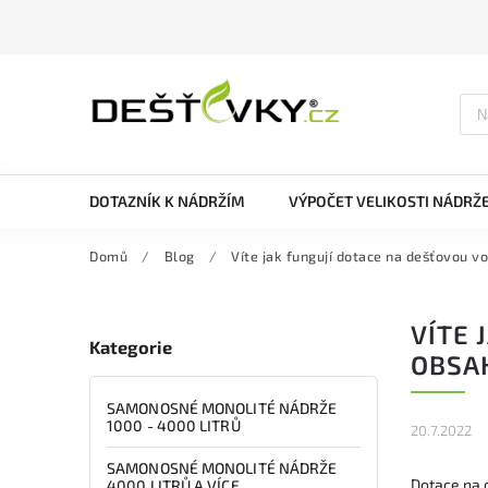
DOTAZNÍK K NÁDRŽÍM
VÝPOČET VELIKOSTI NÁDRŽ
Domů
/
Blog
/
Víte jak fungují dotace na dešťovou 
VÍTE 
Kategorie
OBSA
SAMONOSNÉ MONOLITÉ NÁDRŽE
1000 - 4000 LITRŮ
20.7.2022
SAMONOSNÉ MONOLITÉ NÁDRŽE
Dotace na 
4000 LITRŮ A VÍCE