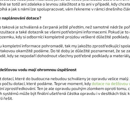
ná se totiž ani zdaleka o levnou záležitost a to ani v případě, kdy chce
bíhá a jak s námi lze spolupracovat, vám řekneme v rámci dnešního člá
e naplánování dotace?
 taková je schválená a čerpaná ještě předtím, než samotné nádrže pořiz
zultace a také dotazník se všemi potřebnými informacemi. Pokud je to 
ozemku, kdy si odborníci kompletně projdou veškeré důležité podklady.
ou kompletní informace pohromadě, tak my jakožto zprostředkující sp
 takovou okamžitě podáme. Do té doby je důležité poznamenat, že se za
padě, kdy se nepodaří dohodnout všechny potřebné podklady a materiály
 dešťovou vodu mají ohromnou úspěšnost
t dotací, které do budoucna nebudou schváleny je opravdu velice malý. 
o počtu dotací, které podáme. Teprve moment, kdy
dotace na dešťovou 
etní zprostředkování. Ten je ale opravdu pouhým zlomkem oproti tomu, 
 systémů může být finální ušetřená částka opravdu i v desítkách tisíc k
i řešit.