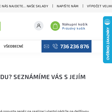
 NÁS NAJDETE... NAŠE SKLADY
NAPIŠTE NÁM
VÝPOČET VELIK
Nákupní košík
Prázdný košík
736 236 876
VŠEOBECNÉ OBCHODNÍ PODMÍNKY
PODMÍNKY OCHRANY OSO
ODU? SEZNÁMÍME VÁS S JEJÍM
á spousta peněz na realizaci vlastní nádrže na dešťovou