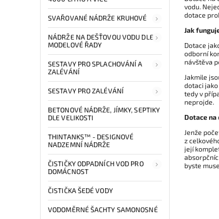
vodu. Nejed
dotace pro
SVAŘOVANÉ NÁDRŽE KRUHOVÉ
Jak funguj
NÁDRŽE NA DEŠŤOVOU VODU DLE
MODELOVÉ ŘADY
Dotace jako
odborní kon
návštěva p
SESTAVY PRO SPLACHOVÁNÍ A
ZALÉVÁNÍ
Jakmile js
dotaci jako
SESTAVY PRO ZALÉVÁNÍ
tedy v pří
neprojde.
BETONOVÉ NÁDRŽE, JÍMKY, SEPTIKY
Dotace na
DLE VELIKOSTI
Jenže poče
THINTANKS™ - DESIGNOVÉ
z celkovéh
NADZEMNÍ NÁDRŽE
její kompl
absorpčních
ČISTIČKY ODPADNÍCH VOD PRO
byste musel
DOMÁCNOST
ČISTIČKA ŠEDÉ VODY
VODOMĚRNÉ ŠACHTY SAMONOSNÉ