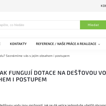
KDE
Hledat
E
KONTAKTY
REFERENCE / NAŠE PRÁCE A REALIZACE
vodu? Seznámíme vás s jejím obsahem i postupem
JAK FUNGUJÍ DOTACE NA DEŠŤOVOU V
HEM I POSTUPEM
dešťovou vodu jsou možností, jak se dá velice jednoduše ušetřit ohromn