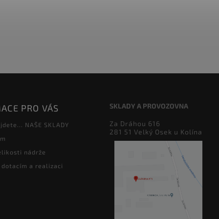
SKLADY A PROVOZOVNA
ACE PRO VÁS
Za Dráhou 616
jdete... NAŠE SKLADY
281 51 Velký Osek u Kolína
ám
likosti nádrže
 dotacím a realizaci