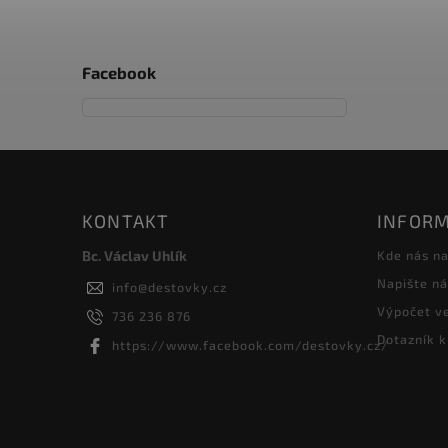
Facebook
KONTAKT
INFORM
Bc. Václav Uhlík
Kde nás na
Napište n
info
@
destovky.cz
Výpočet ve
736 236 876
Dotazník k
https://www.facebook.com/destovky.cz/