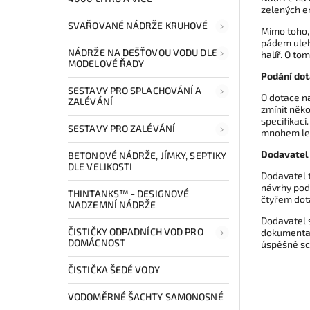
zelených en
SVAŘOVANÉ NÁDRŽE KRUHOVÉ
Mimo toho,
pádem uleh
NÁDRŽE NA DEŠŤOVOU VODU DLE
halíř. O to
MODELOVÉ ŘADY
Podání dot
SESTAVY PRO SPLACHOVÁNÍ A
O dotace n
ZALÉVÁNÍ
zmínit něko
specifikací
SESTAVY PRO ZALÉVÁNÍ
mnohem lep
Dodavatel 
BETONOVÉ NÁDRŽE, JÍMKY, SEPTIKY
DLE VELIKOSTI
Dodavatel 
návrhy pod
THINTANKS™ - DESIGNOVÉ
čtyřem dot
NADZEMNÍ NÁDRŽE
Dodavatel s
ČISTIČKY ODPADNÍCH VOD PRO
dokumentace
DOMÁCNOST
úspěšně sc
ČISTIČKA ŠEDÉ VODY
VODOMĚRNÉ ŠACHTY SAMONOSNÉ