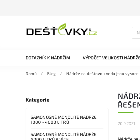
DOTAZNÍK K NÁDRŽÍM
VÝPOČET VELIKOSTI NÁDRŽ
Domů
/
Blog
/
Nádrže na dešťovou vodu jsou vysoce
NÁDR
Kategorie
ŘEŠE
SAMONOSNÉ MONOLITÉ NÁDRŽE
1000 - 4000 LITRŮ
20.9.2021
SAMONOSNÉ MONOLITÉ NÁDRŽE
Nádrže na 
4000 LITRŮ A VÍCE