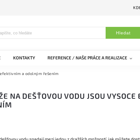
KDE
Hledat
E
KONTAKTY
REFERENCE / NAŠE PRÁCE A REALIZACE
 efektivním a odolným řešením
ŽE NA DEŠŤOVOU VODU JSOU VYSOCE 
NÍM
dešťovou vodu spadají mezi jednu z dražších možností, jak můžete dost