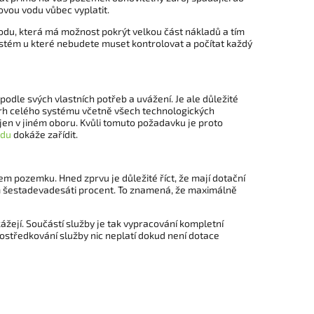
ťovou vodu vůbec vyplatit.
odu, která má možnost pokrýt velkou část nákladů a tím
stém u které nebudete muset kontrolovat a počítat každý
dle svých vlastních potřeb a uvážení. Je ale důležité
ávrh celého systému včetně všech technologických
cí jen v jiném oboru. Kvůli tomuto požadavku je proto
odu
dokáže zařídit.
 pozemku. Hned zprvu je důležité říct, že mají dotační
m šestadevadesáti procent. To znamená, že maximálně
ážejí. Součástí služby je tak vypracování kompletní
ostředkování služby nic neplatí dokud není dotace