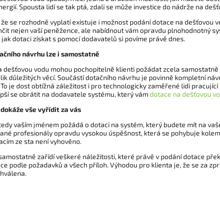
ergií. Spousta lidí se tak ptá, zdali se může investice do nádrže na deš
 že se rozhodně vyplatí existuje i možnost podání dotace na dešťovou v
čit nejen vaší peněžence, ale nabídnout vám opravdu plnohodnotný sy
m jak dotaci získat s pomocí dodavatelů si povíme právě dnes.
ačního návrhu lze i samostatně
a dešťovou vodu mohou pochopitelně klienti požádat zcela samostatně po
lik důležitých věcí. Součástí dotačního návrhu je povinně kompletní n
. To je dost obtížná záležitost i pro technologicky zaměřené lidi pracují
ší se obrátit na dodavatele systému, který vám
dotace na dešťovou v
dokáže vše vyřídit za vás
tedy vaším jménem požádá o dotaci na systém, který budete mít na vašem
ané profesionály opravdu vysokou úspěšnost, která se pohybuje kole
acím ze sta není vyhověno.
amostatně zařídí veškeré náležitosti, které právě v podání dotace přek
 podle požadavků a všech příloh. Výhodou pro klienta je, že se za zpr
hválena.