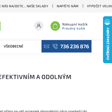
 NÁS NAJDETE... NAŠE SKLADY
NAPIŠTE NÁM
VÝPOČET VELIK
Nákupní košík
Prázdný košík
736 236 876
VŠEOBECNÉ OBCHODNÍ PODMÍNKY
PODMÍNKY OCHRANY OSO
EFEKTIVNÍM A ODOLNÝM
at přímo na váš pozemek obnovitelný zdroj spadající do