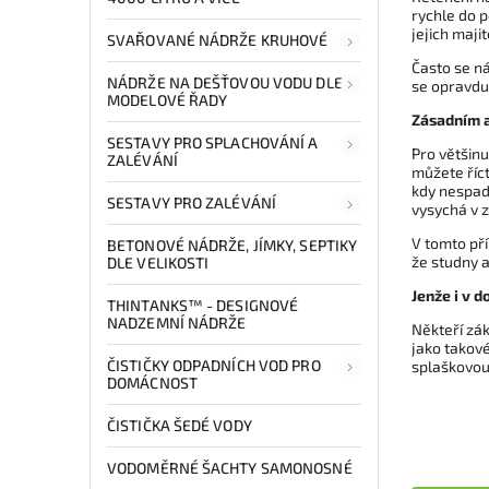
rychle do p
jejich maji
SVAŘOVANÉ NÁDRŽE KRUHOVÉ
Často se ná
NÁDRŽE NA DEŠŤOVOU VODU DLE
se opravdu 
MODELOVÉ ŘADY
Zásadním 
SESTAVY PRO SPLACHOVÁNÍ A
Pro většin
ZALÉVÁNÍ
můžete říct
kdy nespadn
SESTAVY PRO ZALÉVÁNÍ
vysychá v z
V tomto př
BETONOVÉ NÁDRŽE, JÍMKY, SEPTIKY
že studny a
DLE VELIKOSTI
Jenže i v 
THINTANKS™ - DESIGNOVÉ
NADZEMNÍ NÁDRŽE
Někteří zák
jako takové
ČISTIČKY ODPADNÍCH VOD PRO
splaškovou 
DOMÁCNOST
ČISTIČKA ŠEDÉ VODY
VODOMĚRNÉ ŠACHTY SAMONOSNÉ