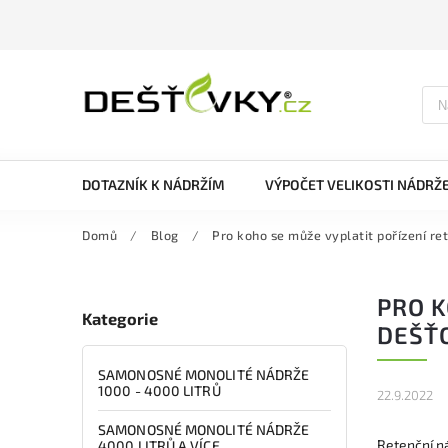
DOTAZNÍK K NÁDRŽÍM
VÝPOČET VELIKOSTI NÁDRŽ
Domů
/
Blog
/
Pro koho se může vyplatit pořízení re
PRO K
Kategorie
DEŠŤ
SAMONOSNÉ MONOLITÉ NÁDRŽE
1000 - 4000 LITRŮ
22.9.2022
SAMONOSNÉ MONOLITÉ NÁDRŽE
Retenční ná
4000 LITRŮ A VÍCE