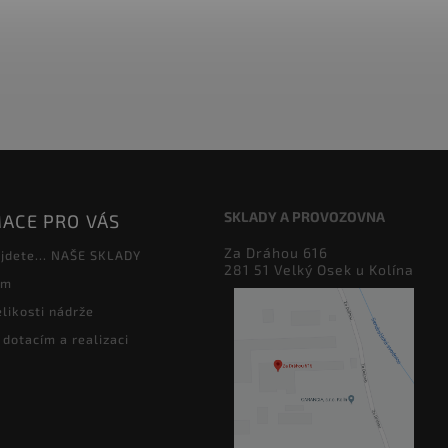
SKLADY A PROVOZOVNA
ACE PRO VÁS
Za Dráhou 616
jdete... NAŠE SKLADY
281 51 Velký Osek u Kolína
ám
likosti nádrže
 dotacím a realizaci