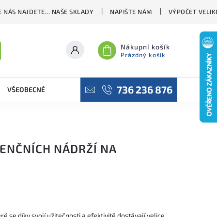
 NÁS NAJDETE... NAŠE SKLADY
NAPIŠTE NÁM
VÝPOČET VELIK
Nákupní košík
Prázdný košík
736 236 876
VŠEOBECNÉ OBCHODNÍ PODMÍNKY
PODMÍNKY OCHRANY OSO
TENČNÍCH NÁDRŽÍ NA
 se díky svojí užitečnosti a efektivitě dostávají velice