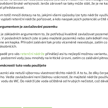
ovědomí široké veřejnosti. Jenže zároveň se taky může stát, že je ne k
tel představovat.
m totiž množí dotazy na to, jakými všemi způsoby lze tyto nádrže využív
vyplatí retenční nádrže pořizovat, a kdo naopak jejich potenciál určitě
argumentem je zavlažování pozemku
u je základním argumentem to, že potřebují kvalitně zavlažovat pozeme
. V posledních letech jste si jako majitelé pozemků nebo zahrádkáři mohli
e ani kapka. Přírodní zalévání tak proto víceméně neexistuje, zatím co
ásobnících.
ípadě pro vás
retenční nádrže
přinášejí asi tu nejlepší možnou variantu,
 podzemní vody jsou mnohdy na kritické úrovni, zatím co zalévání pitn
domácnosti tuto vodu použijete
azníci ale netuší výbornou vlastnost těchto nádrží. A to tu, že díky č
ho. Vedle zavlažování není žádnou vzácností, že majitelé nádrže používa
vodu do WC. Do nádrží jde voda očištěná od hrubých nečistot, což dává 