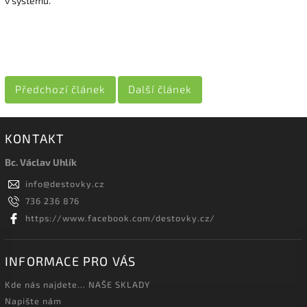
v systému.
Předchozí článek
Další článek
KONTAKT
Bc. Václav Uhlík
info
@
destovky.cz
736 236 876
https://www.facebook.com/destovky.cz/
INFORMACE PRO VÁS
Kde nás najdete... NAŠE SKLADY
Napište nám