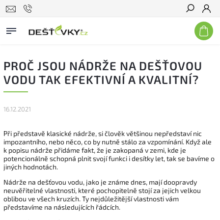
Hledat
PROČ JSOU NÁDRŽE NA DEŠŤOVOU
VODU TAK EFEKTIVNÍ A KVALITNÍ?
16.12.2021
Při představě klasické nádrže, si člověk většinou nepředstaví nic
impozantního, nebo něco, co by nutně stálo za vzpomínání. Když ale
k popisu nádrže přidáme fakt, že je zakopaná v zemi, kde je
potencionálně schopná plnit svojí funkci i desítky let, tak se bavíme o
jiných hodnotách.
Nádrže na dešťovou vodu, jako je známe dnes, mají doopravdy
neuvěřitelné vlastnosti, které pochopitelně stojí za jejich velkou
oblibou ve všech kruzích. Ty nejdůležitější vlastnosti vám
představíme na následujících řádcích.