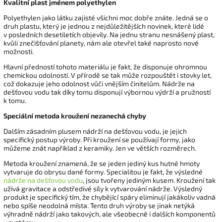
Kvalitní plast jménem polyethylen
Polyethylen jako látku zajisté všichni moc dobře znáte. Jedná se o
druh plastu, který je jednou z nejdůležitějších novinek, které lidé
v posledních desetiletích objevily. Na jednu stranu nesnášený plast,
kvůli znečišťování planety, nám ale otevřel také naprosto nové
možnosti.
Hlavní předností tohoto materiálu je fakt, že disponuje ohromnou
chemickou odolností. V přírodě se tak může rozpouštět i stovky let,
což dokazuje jeho odolnost vůči vnějším činitelům. Nádrže na
dešťovou vodu tak díky tomu disponují výbornou výdrží a pružností
k tomu.
Speciální metoda kroužení nezanechá chyby
Dalším zásadním plusem nádrží na dešťovou vodu, je jejich
specifický postup výroby. Při kroužení se používají formy, jako
můžeme znát například z keramiky. Jen ve větších rozměrech.
Metoda kroužení znamená, že se jeden jediný kus hutné hmoty
vytvaruje do obrysu dané formy. Specialitou je fakt, že výsledné
nádrže na dešťovou vodu
, jsou tvořeny jediným kusem. Kroužení tak
užívá gravitace a odstředivé síly k vytvarování nádrže. Výsledný
produkt je specifický tím, že chybějící spáry eliminují jakákoliv vadná
nebo spíše neodolná místa. Tento druh výroby se jinak netýká
výhradně nádrží jako takových, ale všeobecně i dalších komponentů