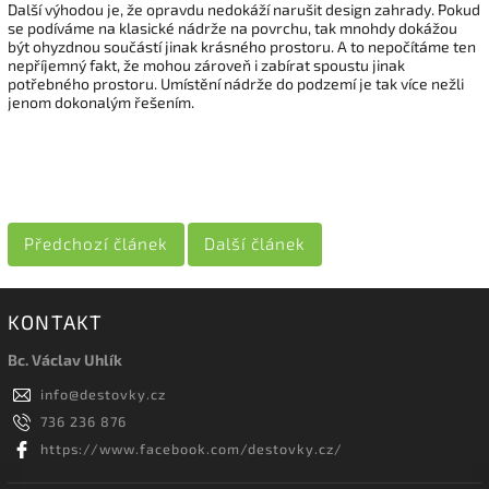
Další výhodou je, že opravdu nedokáží narušit design zahrady. Pokud
se podíváme na klasické nádrže na povrchu, tak mnohdy dokážou
být ohyzdnou součástí jinak krásného prostoru. A to nepočítáme ten
nepříjemný fakt, že mohou zároveň i zabírat spoustu jinak
potřebného prostoru. Umístění nádrže do podzemí je tak více nežli
jenom dokonalým řešením.
Předchozí článek
Další článek
KONTAKT
Bc. Václav Uhlík
info
@
destovky.cz
736 236 876
https://www.facebook.com/destovky.cz/