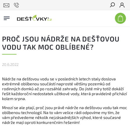
Hledat
PROČ JSOU NÁDRŽE NA DEŠŤOVOU
VODU TAK MOC OBLÍBENÉ?
20.6.2022
Nádrže na dešťovou vodu se v posledních letech staly doslova
extrémně oblíbenou součástí naprosté většiny pozemků od
rodinných domků až po rozsáhlé zahrady. Do jisté míry totiž dokáží
řešit každoroční nedostatek užitkové vody, která pravidelně přichází
kolem srpna.
Mnozí se ale ptají, proč jsou právě nádrže na dešťovou vodu tak moc
oblíbenou technologií. Na to vám velice rádi odpovíme my tím, že
vám předvedeme několik nejzásadnějších výhod, které současné
nádrže mají oproti konkurenčním řešením!