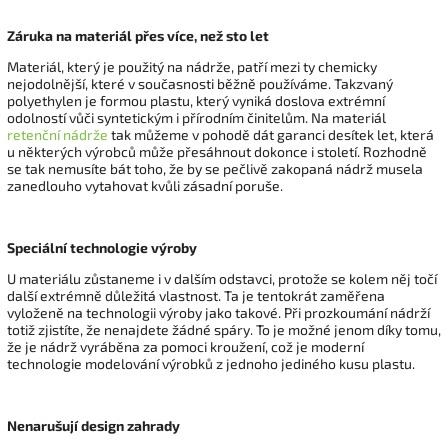
Záruka na materiál přes více, než sto let
Materiál, který je použitý na nádrže, patří mezi ty chemicky
nejodolnější, které v současnosti běžně používáme. Takzvaný
polyethylen je formou plastu, který vyniká doslova extrémní
odolností vůči syntetickým i přírodním činitelům. Na materiál
retenční nádrže
tak můžeme v pohodě dát garanci desítek let, která
u některých výrobců může přesáhnout dokonce i století. Rozhodně
se tak nemusíte bát toho, že by se pečlivě zakopaná nádrž musela
zanedlouho vytahovat kvůli zásadní poruše.
Speciální technologie výroby
U materiálu zůstaneme i v dalším odstavci, protože se kolem něj točí
další extrémně důležitá vlastnost. Ta je tentokrát zaměřena
vyloženě na technologii výroby jako takové. Při prozkoumání nádrží
totiž zjistíte, že nenajdete žádné spáry. To je možné jenom díky tomu,
že je nádrž vyráběna za pomoci kroužení, což je moderní
technologie modelování výrobků z jednoho jediného kusu plastu.
Nenarušují design zahrady